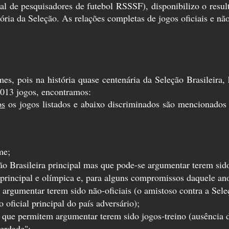
nal de pesquisadores de futebol RSSSF), disponibilizo o res
ória da Seleção. As relações completas de jogos oficiais e nã
mes, pois na história quase centenária da Seleção Brasileira,
1013 jogos, encontramos:
os
os jogos listados e abaixo discriminados são mencionados 
me;
ão Brasileira principal mas que pode-se argumentar terem sid
rincipal e olímpica e, para alguns compromissos daquele ano,
argumentar terem sido não-oficiais (o amistoso contra a Sele
 oficial principal do país adversário);
as que permitem argumentar terem sido jogos-treino (ausência 
verdade";