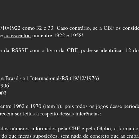
22/10/1922 como 32 e 33. Caso contrário, se a CBF os consid
 e
acrescentou
um entre 1922 e 1958!
sta da RSSSF com o livro da CBF, pode-se identificar 12 
 e Brasil 4x1 Internacional-RS (19/12/1976)
1996
003
o entre 1962 e 1970 (item b), pois todos os jogos desse perí
cem ser feitas a respeito dessas inferências:
ção dos números informados pela CBF e pela Globo, a forma 
s do que meras suposições, sem nada de concreto que as emba