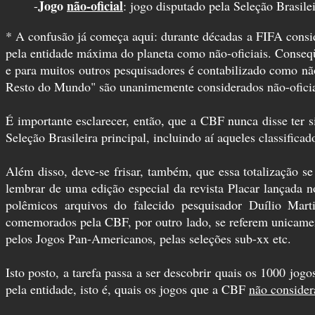
Jogo
não-oficial
-
: jogo disputado pela Seleção Brasile
* A confusão já começa aqui: durante décadas a FIFA consid
pela entidade máxima do planeta como não-oficiais. Conseqü
e para muitos outros pesquisadores é contabilizado como nã
Resto do Mundo" são unanimemente considerados não-oficia
É importante esclarecer, então, que a CBF nunca disse ter
Seleção Brasileira principal, incluindo aí aqueles classific
Além disso, deve-se frisar, também, que essa totalização s
lembrar de uma edição especial da revista Placar lançada 
polêmicos arquivos do falecido pesquisador Duílio Mar
comemorados pela CBF, por outro lado, se referem unicamen
pelos Jogos Pan-Americanos, pelas seleções sub-xx etc.
Isto posto, a tarefa passa a ser descobrir quais os 1000 jogo
pela entidade, isto é, quais os jogos que a CBF
não consider