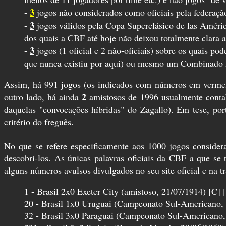
3
-
jogos não considerados como oficiais pela federação
3
-
jogos válidos pela Copa Superclásico de las América
dos quais a CBF até hoje não deixou totalmente clara a
3
-
jogos (1 oficial e 2 não-oficiais) sobre os quais p
que nunca existiu por aqui) ou mesmo um Combinado Br
Assim, há 991 jogos (os indicados com números em vermelh
2
outro lado, há ainda
amistosos de 1996 usualmente contab
daquelas "convocações híbridas" do Zagallo). Em tese, por
critério do freguês.
No que se refere especificamente aos 1000 jogos considera
descobri-los. As únicas palavras oficiais da CBF a que se
alguns números avulsos divulgados no seu site oficial e na 
1 - Brasil 2x0 Exeter City (amistoso, 21/07/1914) [C] 
20 - Brasil 1x0 Uruguai (Campeonato Sul-Americano, 
32 - Brasil 3x0 Paraguai (Campeonato Sul-Americano, 