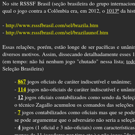
No site RSSSF Brasil (seção brasileira do grupo internacio
qual o jogo contra a Colômbia era, em 2012, o
1013º
da hist
-
http://www.rsssfbrasil.com/sel/brazila.htm
-
http://www.rsssfbrasil.com/sel/brazilaunof.htm
Essas relações, porém, estão longe de ser pacíficas e unâni
diversos motivos. Assim, dissecando detalhadamente esses 
(em tempo: não há nenhum jogo "chutado" nessa lista;
tod
Seleção Brasileira)
867
-
jogos oficiais de caráter indiscutível e unânime;
114
-
jogos não-oficiais de caráter indiscutível e unâni
12
-
jogos oficiais contabilizados como sendo da Seleç
o técnico Zagallo acumulou os comandos das seleções p
7
-
jogos contabilizados como oficiais mas que se pode 
se pode argumentar que o adversário não seria a seleção
4
-
jogos (1 oficial e 3 não-oficiais) com característic
menos de 11 jogadores por time etc.) e não jogos "de 