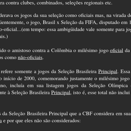
ira contra clubes, combinados, seleções regionais etc.
erava os jogos da sua seleção como oficiais mas, na virada d
entemente, o jogo, Brasil x Seleção da FIFA, disputado em 1
o-oficial...(em tempo: essa ambigüidade vale somente para jo
is.)
 sido o amistoso contra a Colômbia o milésimo jogo
oficial
da 
ados como
não-oficiais
.
e refere somente a jogos da Seleção Brasileira
Principal
. Essa
no início de 2000, comemorando justamente o milésimo jogo 
tino, incluía em sua listagem jogos da Seleção Olímpic
te à Seleção Brasileira
Principal
, isto é, esse total não incl
s da Seleção Brasileira Principal que a CBF considera em sua e
a
e por que eles não são considerados: