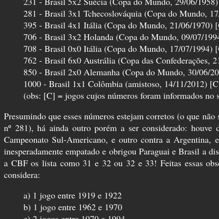
231 - Brasil 5x2 Suécia (Copa do Mundo, 29/06/1958) 
281 - Brasil 3x1 Tchecoslováquia (Copa do Mundo, 17/
395 - Brasil 4x1 Itália (Copa do Mundo, 21/06/1970) [
706 - Brasil 3x2 Holanda (Copa do Mundo, 09/07/1994
708 - Brasil 0x0 Itália (Copa do Mundo, 17/07/1994) [
762 - Brasil 6x0 Austrália (Copa das Confederações, 2
850 - Brasil 2x0 Alemanha (Copa do Mundo, 30/06/200
1000 - Brasil 1x1 Colômbia (amistoso, 14/11/2012) [C
(obs: [C] = jogos cujos números foram informados no 
Presumindo que esses números estejam corretos (o que não s
nº 281), há ainda outro porém a ser considerado: houve d
Campeonato Sul-Americano, e outro contra a Argentina, 
inesperadamente empatado e obrigou Paraguai e Brasil a d
a CBF os lista como 31 e 32 ou 32 e 33! Feitas essas ob
considera:
a) 1 jogo entre 1919 e 1922
b) 1 jogo entre 1962 e 1970
c) 2 jogos entre 1970 e 1994