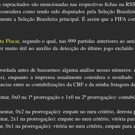
os supracitados são mencionadas nas respectivas fichas na R
sidera como tendo sido disputados pela Seleção Brasileira 
almente a Seleção Brasileira principal. É assim que a FIFA c
sta Placar
, segundo o qual, nas 999 partidas anteriores ao am
r muito útil no auxílio da detecção do último jogo excluído 
abordada antes de basearmos alguma análise nesses números: 
s), enquanto a imprensa usualmente considera o resultado
dâncias entre as contabilizações da CBF e da minha listagem 
tar, 0x0 na 1ª prorrogação e 1x0 na 2ª prorrogação): contabi
entar, 0x2 na prorrogação): empate no meu critério, derrota 
tar, 2x1 na prorrogação): empate no meu critério, vitória par
r, 0x1 na prorrogação): vitória no meu critério, empate para 