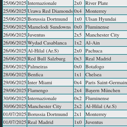
25/06/2025
Internazionale
2x0
River Plate
25/06/2025
Urawa Red Diamonds
0x4
Monterrey
25/06/2025
Borussia Dortmund
1x0
Ulsan Hyundai
25/06/2025
Mamelodi Sundowns
0x0
Fluminense
26/06/2025
Juventus
2x5
Manchester City
26/06/2025
Wydad Casablanca
1x2
Al-Ain
26/06/2025
Al-Hilal (Ar.S)
2x0
Pachuca
26/06/2025
Red Bull Salzburg
0x3
Real Madrid
28/06/2025
Palmeiras
0x0
Botafogo
28/06/2025
Benfica
1x1
Chelsea
29/06/2025
Inter Miami
0x4
Paris Saint-Germain
29/06/2025
Flamengo
2x4
Bayern München
30/06/2025
Internazionale
0x2
Fluminense
30/06/2025
Manchester City
2x2
Al-Hilal (Ar.S)
01/07/2025
Borussia Dortmund
2x1
Monterrey
01/07/2025
Real Madrid
1x0
Juventus