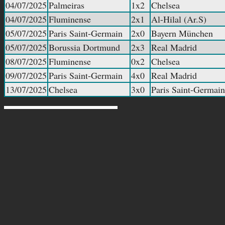
04/07/2025
Palmeiras
1x2
Chelsea
04/07/2025
Fluminense
2x1
Al-Hilal (Ar.S)
05/07/2025
Paris Saint-Germain
2x0
Bayern München
05/07/2025
Borussia Dortmund
2x3
Real Madrid
08/07/2025
Fluminense
0x2
Chelsea
09/07/2025
Paris Saint-Germain
4x0
Real Madrid
13/07/2025
Chelsea
3x0
Paris Saint-Germain