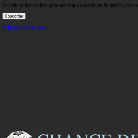
Este site utiliza cookies para melhorar a experiência do usuário. Ao 
Concordar
Política de Privacidade